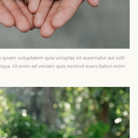
 ipsam voluptatem quia voluptas sit aspernatur aut odit
aliqua. Ut enim ad veniam quis nostrud exercitation enim